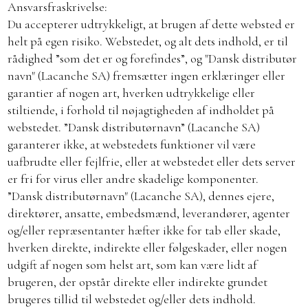
Ansvarsfraskrivelse:
Du accepterer udtrykkeligt, at brugen af dette websted er
helt på egen risiko. Webstedet, og alt dets indhold, er til
rådighed ”som det er og forefindes”, og "Dansk distributør
navn" (Lacanche SA) fremsætter ingen erklæringer eller
garantier af nogen art, hverken udtrykkelige eller
stiltiende, i forhold til nøjagtigheden af indholdet på
webstedet. ”Dansk distributørnavn” (Lacanche SA)
garanterer ikke, at webstedets funktioner vil være
uafbrudte eller fejlfrie, eller at webstedet eller dets server
er fri for virus eller andre skadelige komponenter.
”Dansk distributørnavn" (Lacanche SA), dennes ejere,
direktører, ansatte, embedsmænd, leverandører, agenter
og/eller repræsentanter hæfter ikke for tab eller skade,
hverken direkte, indirekte eller følgeskader, eller nogen
udgift af nogen som helst art, som kan være lidt af
brugeren, der opstår direkte eller indirekte grundet
brugeres tillid til webstedet og/eller dets indhold.